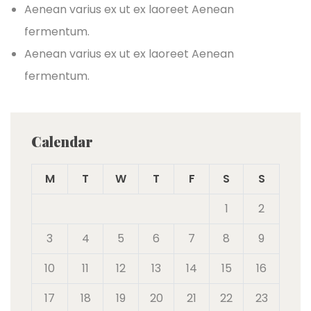
Aenean varius ex ut ex laoreet Aenean
fermentum.
Aenean varius ex ut ex laoreet Aenean
fermentum.
Calendar
M
T
W
T
F
S
S
1
2
3
4
5
6
7
8
9
10
11
12
13
14
15
16
17
18
19
20
21
22
23