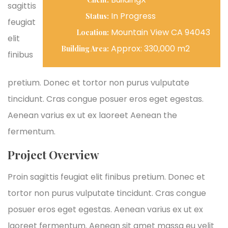
sagittis
In Progress
Status:
feugiat
Mountain View CA 94043
Location:
elit
Approx: 330,000 m2
Building Area:
finibus
pretium. Donec et tortor non purus vulputate
tincidunt. Cras congue posuer eros eget egestas.
Aenean varius ex ut ex laoreet Aenean the
fermentum.
Project Overview
Proin sagittis feugiat elit finibus pretium. Donec et
tortor non purus vulputate tincidunt. Cras congue
posuer eros eget egestas. Aenean varius ex ut ex
laoreet fermentum. Aenean sit amet massa eu velit