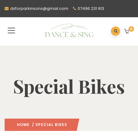
dsforparkinsons@gmail.com
07496 231 913
0
Special Bikes
HOME
/ SPECIAL BIKES