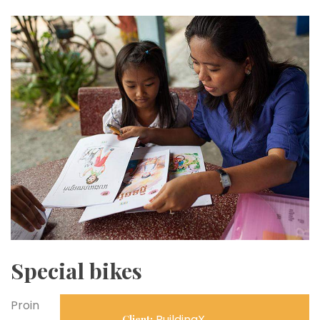
Special bikes
Proin
BuildingX
Client: